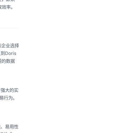
取效率。
该企业选择
Doris
需的数据
了强大的实
交易行为。
能、易用性