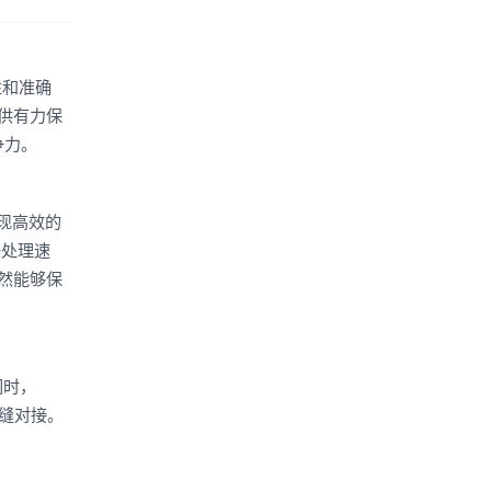
性和准确
供有力保
争力。
，实现高效的
据处理速
然能够保
同时，
无缝对接。