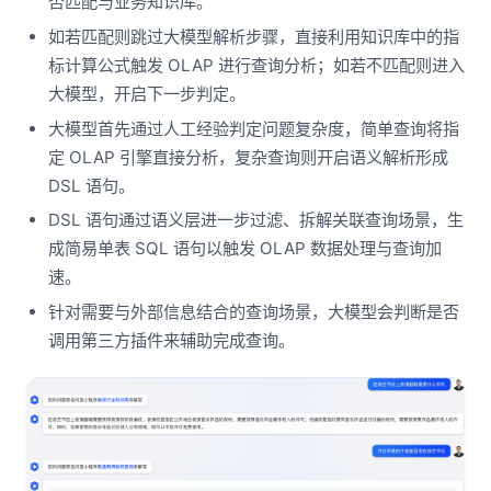
否匹配与业务知识库。
如若匹配则跳过大模型解析步骤，直接利用知识库中的指
标计算公式触发 OLAP 进行查询分析；如若不匹配则进入
大模型，开启下一步判定。
大模型首先通过人工经验判定问题复杂度，简单查询将指
定 OLAP 引擎直接分析，复杂查询则开启语义解析形成
DSL 语句。
DSL 语句通过语义层进一步过滤、拆解关联查询场景，生
成简易单表 SQL 语句以触发 OLAP 数据处理与查询加
速。
针对需要与外部信息结合的查询场景，大模型会判断是否
调用第三方插件来辅助完成查询。