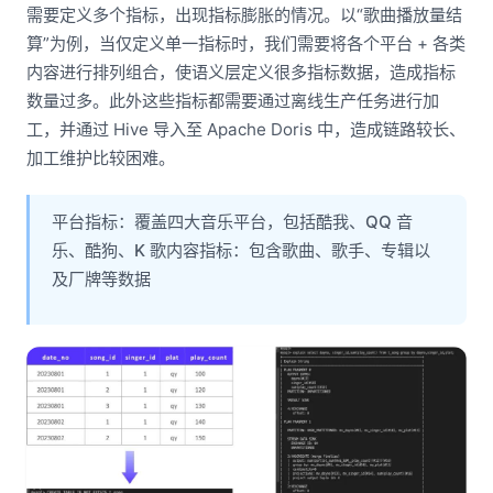
需要定义多个指标，出现指标膨胀的情况。以“歌曲播放量结
算”为例，当仅定义单一指标时，我们需要将各个平台 + 各类
内容进行排列组合，使语义层定义很多指标数据，造成指标
数量过多。此外这些指标都需要通过离线生产任务进行加
工，并通过 Hive 导入至 Apache Doris 中，造成链路较长、
加工维护比较困难。
平台指标：覆盖四大音乐平台，包括酷我、QQ 音
乐、酷狗、K 歌内容指标：包含歌曲、歌手、专辑以
及厂牌等数据