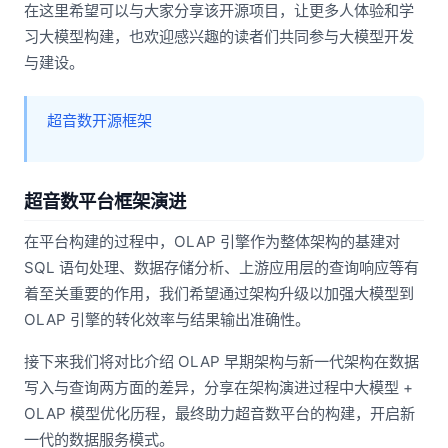
在这里希望可以与大家分享该开源项目，让更多人体验和学
习大模型构建，也欢迎感兴趣的读者们共同参与大模型开发
与建设。
超音数开源框架
超音数平台框架演进
在平台构建的过程中，OLAP 引擎作为整体架构的基建对
SQL 语句处理、数据存储分析、上游应用层的查询响应等有
着至关重要的作用，我们希望通过架构升级以加强大模型到
OLAP 引擎的转化效率与结果输出准确性。
接下来我们将对比介绍 OLAP 早期架构与新一代架构在数据
写入与查询两方面的差异，分享在架构演进过程中大模型 +
OLAP 模型优化历程，最终助力超音数平台的构建，开启新
一代的数据服务模式。