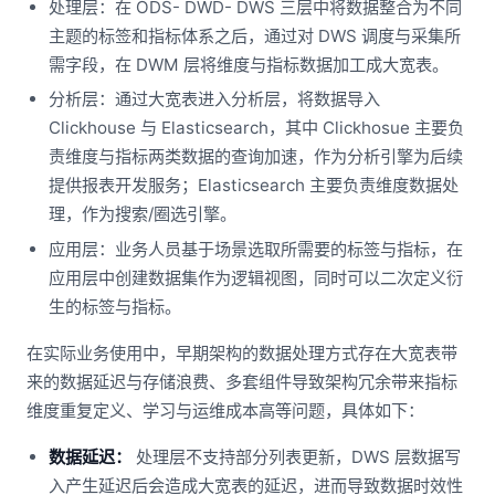
处理层：在 ODS- DWD- DWS 三层中将数据整合为不同
主题的标签和指标体系之后，通过对 DWS 调度与采集所
需字段，在 DWM 层将维度与指标数据加工成大宽表。
分析层：通过大宽表进入分析层，将数据导入
Clickhouse 与 Elasticsearch，其中 Clickhosue 主要负
责维度与指标两类数据的查询加速，作为分析引擎为后续
提供报表开发服务；Elasticsearch 主要负责维度数据处
理，作为搜索/圈选引擎。
应用层：业务人员基于场景选取所需要的标签与指标，在
应用层中创建数据集作为逻辑视图，同时可以二次定义衍
生的标签与指标。
在实际业务使用中，早期架构的数据处理方式存在大宽表带
来的数据延迟与存储浪费、多套组件导致架构冗余带来指标
维度重复定义、学习与运维成本高等问题，具体如下：
数据延迟：
处理层不支持部分列表更新，DWS 层数据写
入产生延迟后会造成大宽表的延迟，进而导致数据时效性