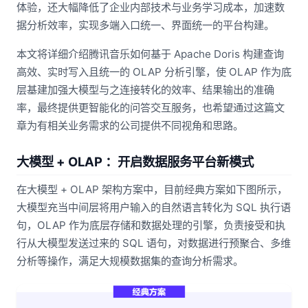
体验，还大幅降低了企业内部技术与业务学习成本，加速数
据分析效率，实现多端入口统一、界面统一的平台构建。
本文将详细介绍腾讯音乐如何基于 Apache Doris 构建查询
高效、实时写入且统一的 OLAP 分析引擎，使 OLAP 作为底
层基建加强大模型与之连接转化的效率、结果输出的准确
率，最终提供更智能化的问答交互服务，也希望通过这篇文
章为有相关业务需求的公司提供不同视角和思路。
大模型 + OLAP ：开启数据服务平台新模式
在大模型 + OLAP 架构方案中，目前经典方案如下图所示，
大模型充当中间层将用户输入的自然语言转化为 SQL 执行语
句，OLAP 作为底层存储和数据处理的引擎，负责接受和执
行从大模型发送过来的 SQL 语句，对数据进行预聚合、多维
分析等操作，满足大规模数据集的查询分析需求。