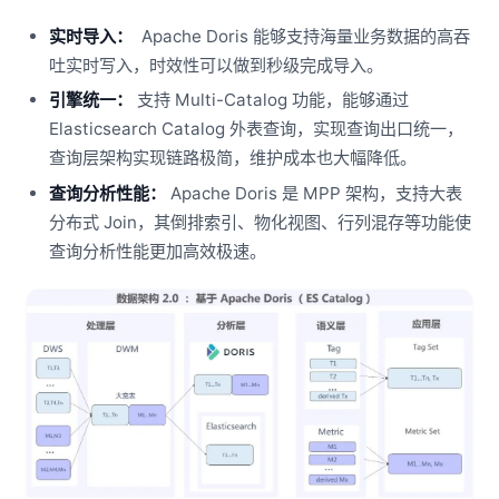
实时导入：
Apache Doris 能够支持海量业务数据的高吞
吐实时写入，时效性可以做到秒级完成导入。
引擎统一：
支持 Multi-Catalog 功能，能够通过
Elasticsearch Catalog 外表查询，实现查询出口统一，
查询层架构实现链路极简，维护成本也大幅降低。
查询分析性能：
Apache Doris 是 MPP 架构，支持大表
分布式 Join，其倒排索引、物化视图、行列混存等功能使
查询分析性能更加高效极速。