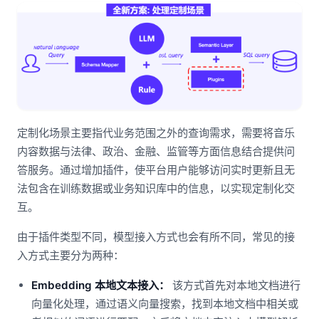
定制化场景主要指代业务范围之外的查询需求，需要将音乐
内容数据与法律、政治、金融、监管等方面信息结合提供问
答服务。通过增加插件，使平台用户能够访问实时更新且无
法包含在训练数据或业务知识库中的信息，以实现定制化交
互。
由于插件类型不同，模型接入方式也会有所不同，常见的接
入方式主要分为两种：
Embedding 本地文本接入：
该方式首先对本地文档进行
向量化处理，通过语义向量搜索，找到本地文档中相关或