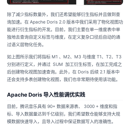
除了减少指标数量外，我们还希望能够衍生指标并且做到查
询加速。在 Apache Doris 2.0 版本中我们采用了物化视图功
能进行衍生指标的开发。目前，我们主要在单一维度表中单
独地去查询自定义标签与维度，在定义复杂口径后自动的通
过语义层物化任务。
如上图所示我们将指标 M1 、M2、M3 与维度 T1、T2、T3
分别进行定义，并通过 SUM 加工衍生标签，在加工完成之
后创建物化视图加速查询。此外，在 Doris 后续 2.1 版本中
还会支持多表创建物化视图，我们也非常期待使用该功能。
Apache Doris 导入性能调优实践
目前，腾讯音乐具有 90+ 数据来源表、 3000 + 维度和指
标、导入数据量达到千亿级别，我们希望数仓能够支持大规
模数据快速导入，且导入过程中保证数据写入的准确性。