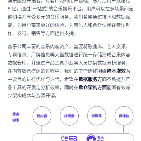
娱乐服务开拓者，有着广泛的用户基础，总月活用户数超过
8 亿，通过“一站式”的音乐娱乐平台，用户可以在多场景间无
缝切换并享受多元的音乐服务。我们希望通过技术和数据赋
能，为用户带来更好的体验，为音乐人和合作伙伴在音乐制
作、发行、销售等方面提供支持。
基于公司丰富的音乐内容资产，需要将歌曲库、艺人资讯、
专辑信息、厂牌信息等大量数据进行统一存储形成音乐内容
数据仓库，并通过产品工具为业务人员提供数据分析服务。
在内容数仓搭建的过程中，我们的工作始终围绕
降本增效
为
主要目的进行优化与迭代，希望在
数据服务方面
不断提升产
品工具的开发与分析效率，同时在
数仓架构方面
能够有效减
少架构成本与资源开销。