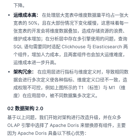
下降。
运维成本高：
在处理层大宽表中维度数据量平均占一张大
宽表的 50%，且在大部份情况下变化缓慢，这意味着每一
张宽表的开发会将维度数据叠加，造成存储资源的浪费、
维护成本增加；在分析层中存在多引擎使用的问题，查询
SQL 语句需要同时适配 Clickhouse 与 Elasticsearch 两
个组件，增加人力成本，且两套组件也会加大运维难度，
运维成本进一步升高。
架构冗余：
在应用层进行指标与维度定义时，导致相同数
据会进行多次定义使各种指标、维度定义口径不一致，造
成权限不可控，例如上图所示的 T1 （标签）与 M1 （维
度）在应用层中，被不同数据集多次定义。
02 数据架构 2.0
基于以上问题，我们开始对架构进行改造升级，并在众多
OLAP 引擎中选择了 Apache Doris 来替换原有组件，主要
因为 Apache Doris 具备以下核心优势：