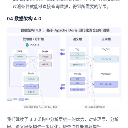
过滤条件就能够直接查询数据，得到所需要的结果。
04 数据架构 4.0
我们延续了 3.0 架构中分析层统一的优势，对处理层、分析
层、语义层架构进一步优化，使查询性能显著提升：