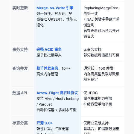
实时更新
Merge-on-Write 引擎
ReplacingMergeTree，
强一致性，写入即可见
最终一致
高吞吐 UPSERT，性能无
FINAL 关键字导致严重
退化
慢查询
高频更新时后台合并开
销巨大
事务支持
完整 ACID 事务
无事务支持
原子性批量导入
部分数据可能提前可见
查询并发
数千并发查询
，10×+
通常低于 100 并发
高效内存管理
内存密集型负载导致集
群不稳定
数据 API
Arrow-Flight 高吞吐协议
仅 JDBC
支持 Hive / Hudi / Iceberg
湖仓集成能力有限
/ Parquet
扩缩容需手动平衡
自动扩缩容 + 多副本平衡
存算分离
开源 3.0+
仅商业云版支持
弹性计算，扩缩无需
紧耦合，扩缩需数据重