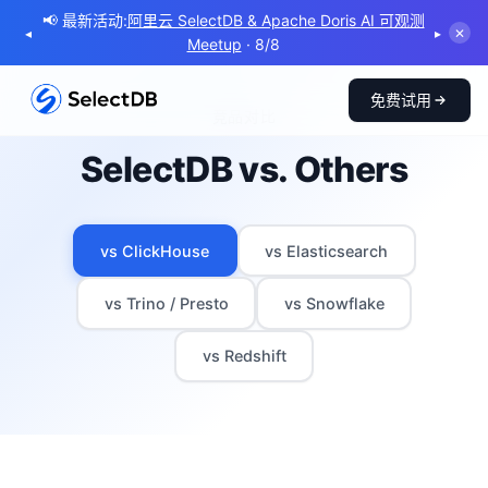
📢 最新活动:
阿里云 SelectDB & Apache Doris AI 可观测
◂
▸
✕
Meetup
· 8/8
免费试用
竞品对比
SelectDB vs. Others
vs ClickHouse
vs Elasticsearch
vs Trino / Presto
vs Snowflake
vs Redshift