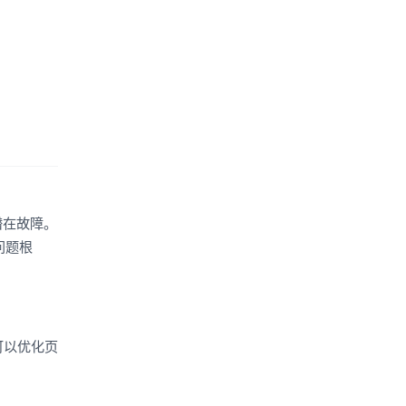
。
潜在故障。
问题根
可以优化页