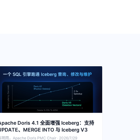
Apache Doris 4.1 全面增强 Iceberg：支持
UPDATE、MERGE INTO 与 Iceberg V3
明雨，Apache Doris PMC Chair · 2026/7/29