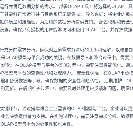
运行并满足数据分析的需求。 部署OLAP工具：将选择的OLAP工
P工具能够正常运行并与其他系统无缝集成。 导入数据：将企业的数
数据的质量和准确性，为后续的数据分析提供支持。 配置权限和安全
性设置。确保只有授权的用户能够访问和使用OLAP平台，并保护数
进行充分的需求分析。确保对业务需求有清晰的认识和理解，以便更
量是OLAP模型与平台成功的关键。在数据导入和整合过程中，需要
能优化：在OLAP模型与平台的实施过程中，需要注意性能优化。通
P模型与平台的查询性能和处理能力。 安全性保障：在OLAP平台
输和备份恢复等手段，确保数据的安全性和隐私性。 后期维护：OL
和更新。在后期维护过程中，需要及时处理用户反馈和问题，确保O
的关键环节。通过搭建适合企业需求的OLAP模型与平台，企业可以
为业务决策提供有力支持。在实施过程中，需要注意需求分析、数据
OLAP模型与平台的稳定性和可用性。