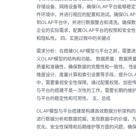
存储设备、网络设备等，确保OLAP平台能够稳定
件环境中，并进行相应的配置和测试。确保OLA
到OLAP平台中，并进行数据整合和清洗。确保
企业的实际需求，配置OLAP平台的权限和安全
和隐私性。 四、实施过程中的关键点
需求分析：在搭建OLAP模型与平台之前，需要
义OLAP模型的结构和功能。 数据质量：数据质
质量和准确性，确保数据的完整性和一致性。 性
维度设计、度量计算和索引设置等手段，提升OLA
中，需要重视安全性保障。通过配置权限、加密传
与平台的搭建不是一次性的工作，需要长期的维护
与平台的稳定性和可用性。 五、总结
OLAP模型与平台搭建是构建高效数据分析架构
进行数据分析和数据挖掘，发现数据中的价值，
优化、安全性保障和后期维护等方面的问题，确保