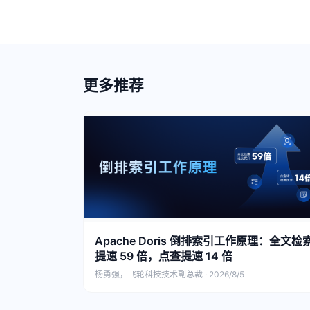
更多推荐
Apache Doris 倒排索引工作原理：全文检
提速 59 倍，点查提速 14 倍
杨勇强，飞轮科技技术副总裁 · 2026/8/5