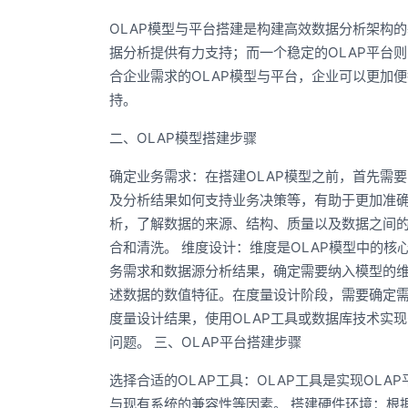
OLAP模型与平台搭建是构建高效数据分析架构
据分析提供有力支持；而一个稳定的OLAP平台
合企业需求的OLAP模型与平台，企业可以更加
持。
二、OLAP模型搭建步骤
确定业务需求：在搭建OLAP模型之前，首先需
及分析结果如何支持业务决策等，有助于更加准确
析，了解数据的来源、结构、质量以及数据之间的
合和清洗。 维度设计：维度是OLAP模型中的
务需求和数据源分析结果，确定需要纳入模型的维
述数据的数值特征。在度量设计阶段，需要确定需
度量设计结果，使用OLAP工具或数据库技术实
问题。 三、OLAP平台搭建步骤
选择合适的OLAP工具：OLAP工具是实现OL
与现有系统的兼容性等因素。 搭建硬件环境：根