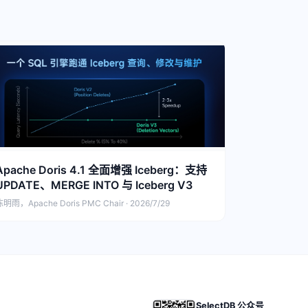
Apache Doris 4.1 全面增强 Iceberg：支持
UPDATE、MERGE INTO 与 Iceberg V3
明雨，Apache Doris PMC Chair · 2026/7/29
SelectDB 公众号