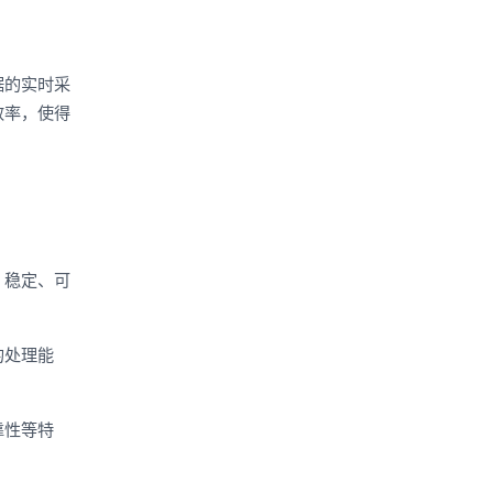
据的实时采
效率，使得
、稳定、可
的处理能
靠性等特