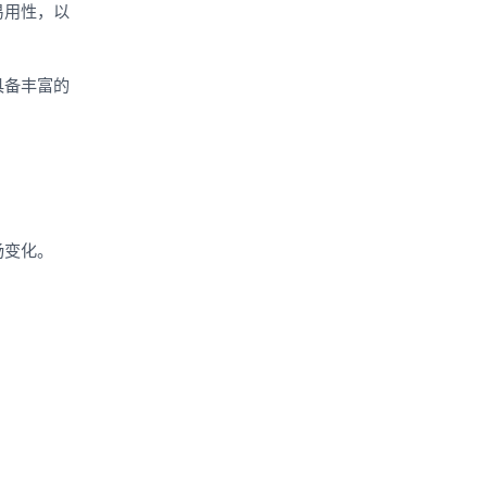
易用性，以
具备丰富的
场变化。