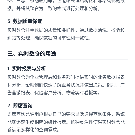
备、日志、移动应用等。它能够处理结构化和非结构化的数
据，并将其整合为一致的格式进行处理和分析。
5. 数据质量保证
实时数仓注重数据的质量和准确性，通过数据清洗、校验和
纠错等处理，确保数据的可靠性和一致性。
三、实时数仓的用途
1. 实时报表与分析
实时数仓为企业管理层和业务部门提供实时的业务数据报表
和分析，帮助他们快速了解业务状况并做出决策。例如，广
告营销报表、保险客户分析、物流实时看板等。
2. 即席查询
即席查询允许用户根据自己的需求灵活选择查询条件，系统
能够迅速生成相应的统计报表。这种灵活性使得实时数仓能
够满足多样化的查询需求。