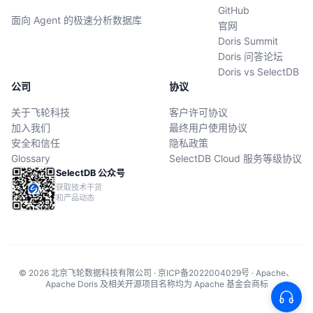
GitHub
面向 Agent 的极速分析数据库
官网
Doris Summit
Doris 问答论坛
Doris vs SelectDB
公司
协议
关于飞轮科技
客户许可协议
加入我们
最终用户使用协议
安全和信任
隐私政策
Glossary
SelectDB Cloud 服务等级协议
SelectDB 公众号
获取技术干货
和产品动态
© 2026 北京飞轮数据科技有限公司 · 京ICP备2022004029号 · Apache、
Apache Doris 及相关开源项目名称均为 Apache 基金会商标