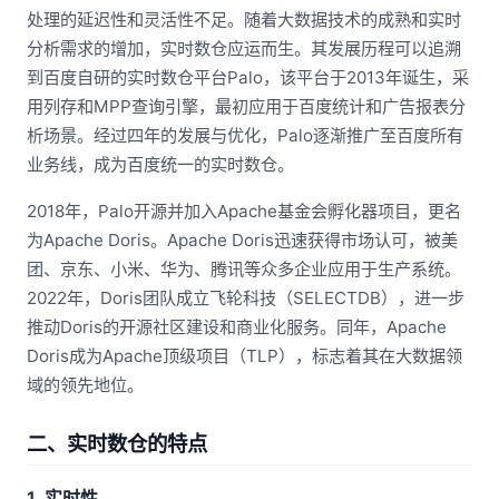
处理的延迟性和灵活性不足。随着大数据技术的成熟和实时
分析需求的增加，实时数仓应运而生。其发展历程可以追溯
到百度自研的实时数仓平台Palo，该平台于2013年诞生，采
用列存和MPP查询引擎，最初应用于百度统计和广告报表分
析场景。经过四年的发展与优化，Palo逐渐推广至百度所有
业务线，成为百度统一的实时数仓。
2018年，Palo开源并加入Apache基金会孵化器项目，更名
为Apache Doris。Apache Doris迅速获得市场认可，被美
团、京东、小米、华为、腾讯等众多企业应用于生产系统。
2022年，Doris团队成立飞轮科技（SELECTDB），进一步
推动Doris的开源社区建设和商业化服务。同年，Apache
Doris成为Apache顶级项目（TLP），标志着其在大数据领
域的领先地位。
二、实时数仓的特点
1. 实时性