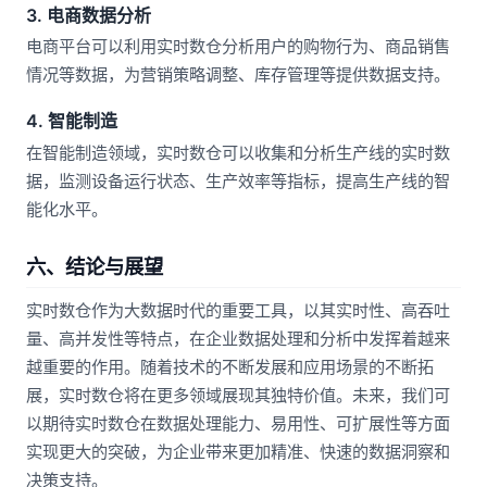
3. 电商数据分析
电商平台可以利用实时数仓分析用户的购物行为、商品销售
情况等数据，为营销策略调整、库存管理等提供数据支持。
4. 智能制造
在智能制造领域，实时数仓可以收集和分析生产线的实时数
据，监测设备运行状态、生产效率等指标，提高生产线的智
能化水平。
六、结论与展望
实时数仓作为大数据时代的重要工具，以其实时性、高吞吐
量、高并发性等特点，在企业数据处理和分析中发挥着越来
越重要的作用。随着技术的不断发展和应用场景的不断拓
展，实时数仓将在更多领域展现其独特价值。未来，我们可
以期待实时数仓在数据处理能力、易用性、可扩展性等方面
实现更大的突破，为企业带来更加精准、快速的数据洞察和
决策支持。