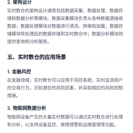
2. 架构设计
实时数仓的架构设计通常包括数据采集、数据处理、数据存
储和数据分析等模块。数据采集模块负责从各种数据源接收
数据；数据处理模块对数据进行清洗、转换和加载；数据存
储模块将处理后的数据存储到实时数仓中；数据分析模块则
提供查询和分析服务。
五、实时数仓的应用场景
1. 金融风控
在金融领域，实时数仓可以应用于风控系统，实时监测用户
的交易行为，识别潜在的风险因素，并采取相应的风险控制
措施。
2. 物联网数据分析
物联网设备产生的大量实时数据可以通过实时数仓进行处理
和分析，以支持设备监控、故障预警和运维管理等功能。