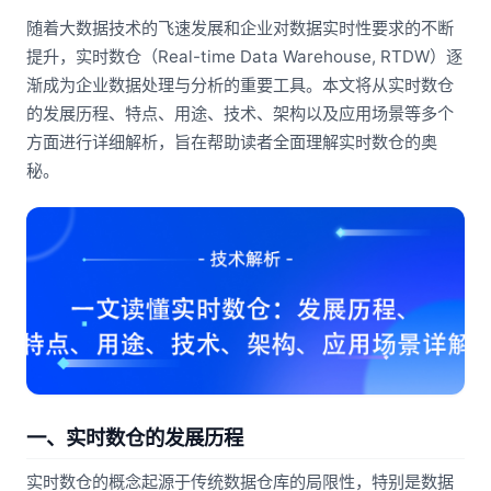
随着大数据技术的飞速发展和企业对数据实时性要求的不断
提升，实时数仓（Real-time Data Warehouse, RTDW）逐
渐成为企业数据处理与分析的重要工具。本文将从实时数仓
的发展历程、特点、用途、技术、架构以及应用场景等多个
方面进行详细解析，旨在帮助读者全面理解实时数仓的奥
秘。
一、实时数仓的发展历程
实时数仓的概念起源于传统数据仓库的局限性，特别是数据