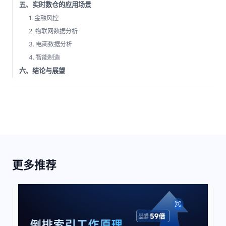
五、实时数仓的应用场景
1. 金融风控
2. 物联网数据分析
3. 电商数据分析
4. 智能制造
六、结论与展望
更多推荐