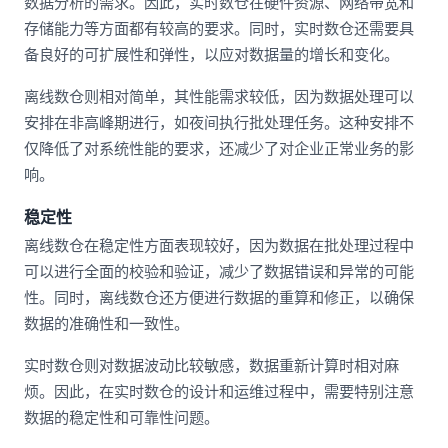
数据分析的需求。因此，实时数仓在硬件资源、网络带宽和
存储能力等方面都有较高的要求。同时，实时数仓还需要具
备良好的可扩展性和弹性，以应对数据量的增长和变化。
离线数仓则相对简单，其性能需求较低，因为数据处理可以
安排在非高峰期进行，如夜间执行批处理任务。这种安排不
仅降低了对系统性能的要求，还减少了对企业正常业务的影
响。
稳定性
离线数仓在稳定性方面表现较好，因为数据在批处理过程中
可以进行全面的校验和验证，减少了数据错误和异常的可能
性。同时，离线数仓还方便进行数据的重算和修正，以确保
数据的准确性和一致性。
实时数仓则对数据波动比较敏感，数据重新计算时相对麻
烦。因此，在实时数仓的设计和运维过程中，需要特别注意
数据的稳定性和可靠性问题。