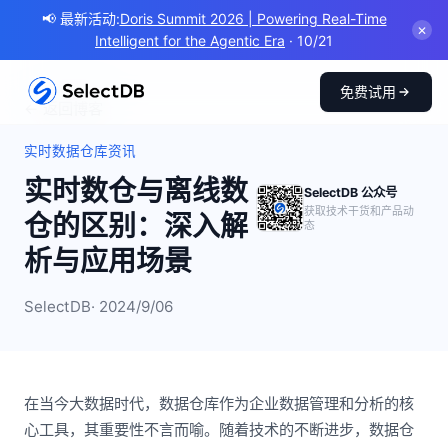
📢 最新活动:
Doris Summit 2026 | Powering Real-Time
✕
Intelligent for the Agentic Era
· 10/21
免费试用
← 返回博客
实时数据仓库资讯
实时数仓与离线数
SelectDB 公众号
获取技术干货和产品动
仓的区别：深入解
态
析与应用场景
SelectDB
· 2024/9/06
在当今大数据时代，数据仓库作为企业数据管理和分析的核
心工具，其重要性不言而喻。随着技术的不断进步，数据仓