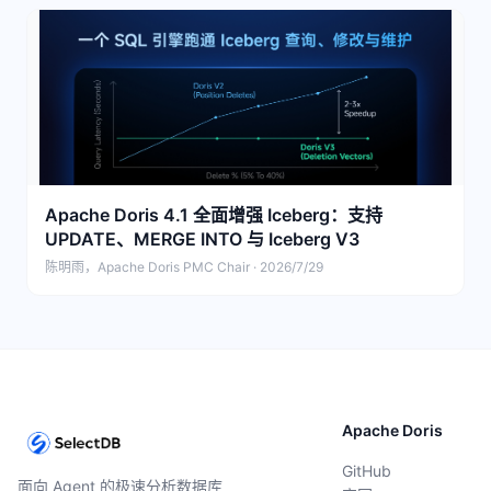
Apache Doris 4.1 全面增强 Iceberg：支持
UPDATE、MERGE INTO 与 Iceberg V3
陈明雨，Apache Doris PMC Chair · 2026/7/29
Apache Doris
GitHub
面向 Agent 的极速分析数据库