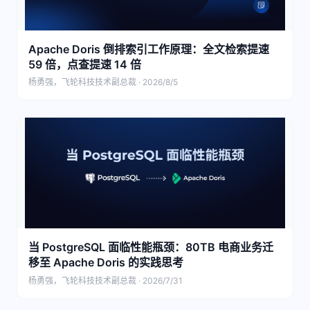
Apache Doris 倒排索引工作原理：全文检索提速
59 倍，点查提速 14 倍
杨勇强，飞轮科技技术副总裁 · 2026/8/5
当 PostgreSQL 面临性能瓶颈：80TB 电商业务迁
移至 Apache Doris 的实践思考
杨勇强，飞轮科技技术副总裁 · 2026/7/31