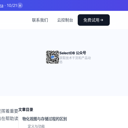
ra
· 10/21
✕
联系我们
云控制台
免费试用
SelectDB 公众号
获取技术干货和产品动
态
文章目录
发挥着重要
旨在帮助读
物化视图与存储过程的区别
定义与功能