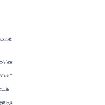
成这些数
理存储空
通视图每
以是基于
隐藏数据