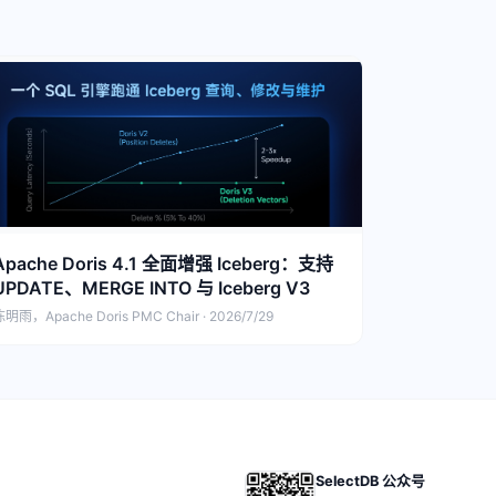
Apache Doris 4.1 全面增强 Iceberg：支持
UPDATE、MERGE INTO 与 Iceberg V3
明雨，Apache Doris PMC Chair · 2026/7/29
SelectDB 公众号