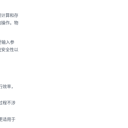
预计算和存
询操作。物
受输入参
统安全性以
行效率，
过程不涉
更适用于