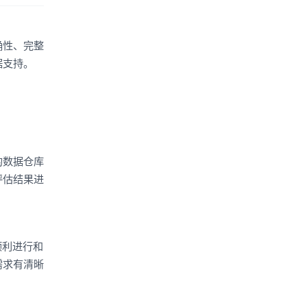
确性、完整
据支持。
的数据仓库
评估结果进
顺利进行和
需求有清晰