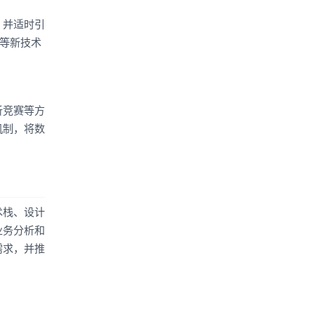
，并适时引
务等新技术
析竞赛等方
机制，将数
术栈、设计
业务分析和
需求，并推