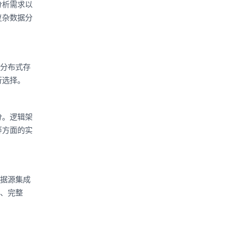
分析需求以
复杂数据分
的分布式存
行选择。
分。逻辑架
等方面的实
数据源集成
量、完整