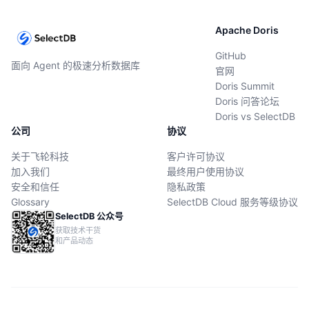
Apache Doris
GitHub
面向 Agent 的极速分析数据库
官网
Doris Summit
Doris 问答论坛
Doris vs SelectDB
公司
协议
关于飞轮科技
客户许可协议
加入我们
最终用户使用协议
安全和信任
隐私政策
Glossary
SelectDB Cloud 服务等级协议
SelectDB 公众号
获取技术干货
和产品动态