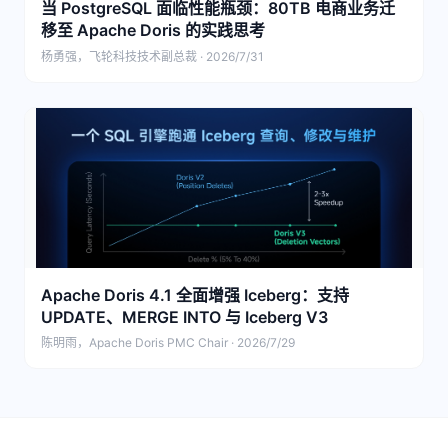
当 PostgreSQL 面临性能瓶颈：80TB 电商业务迁
移至 Apache Doris 的实践思考
杨勇强，飞轮科技技术副总裁 · 2026/7/31
Apache Doris 4.1 全面增强 Iceberg：支持
UPDATE、MERGE INTO 与 Iceberg V3
陈明雨，Apache Doris PMC Chair · 2026/7/29