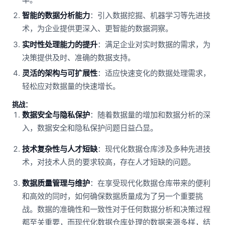
智能的数据分析能力
：引入数据挖掘、机器学习等先进技
术，为企业提供更深入、更智能的数据洞察。
实时性处理能力的提升
：满足企业对实时数据的需求，为
决策提供及时、准确的数据支持。
灵活的架构与可扩展性
：适应快速变化的数据处理需求，
轻松应对数据量的快速增长。
挑战：
数据安全与隐私保护
：随着数据量的增加和数据分析的深
入，数据安全和隐私保护问题日益凸显。
技术复杂性与人才短缺
：现代化数据仓库涉及多种先进技
术，对技术人员的要求较高，存在人才短缺的问题。
数据质量管理与维护
：在享受现代化数据仓库带来的便利
和高效的同时，如何确保数据质量成为了另一个重要挑
战。数据的准确性和一致性对于任何数据分析和决策过程
都至关重要，而现代化数据仓库处理的数据来源多样，结