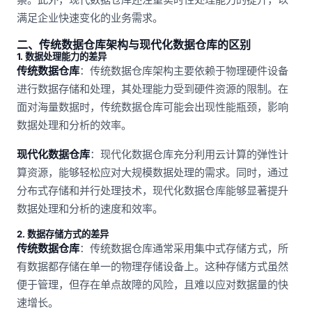
满足企业快速变化的业务需求。
二、传统数据仓库架构与现代化数据仓库的区别
1. 数据处理能力的差异
传统数据仓库
：传统数据仓库架构主要依赖于物理硬件设备
进行数据存储和处理，其处理能力受到硬件资源的限制。在
面对海量数据时，传统数据仓库可能会出现性能瓶颈，影响
数据处理和分析的效率。
现代化数据仓库
：现代化数据仓库充分利用云计算的弹性计
算资源，能够轻松应对大规模数据处理的需求。同时，通过
分布式存储和并行处理技术，现代化数据仓库能够显著提升
数据处理和分析的速度和效率。
2. 数据存储方式的差异
传统数据仓库
：传统数据仓库通常采用集中式存储方式，所
有数据都存储在单一的物理存储设备上。这种存储方式虽然
便于管理，但存在单点故障的风险，且难以应对数据量的快
速增长。