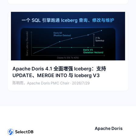
Apache Doris 4.1 全面增强 Iceberg：支持
UPDATE、MERGE INTO 与 Iceberg V3
陈明雨，Apache Doris PMC Chair · 2026/7/29
Apache Doris