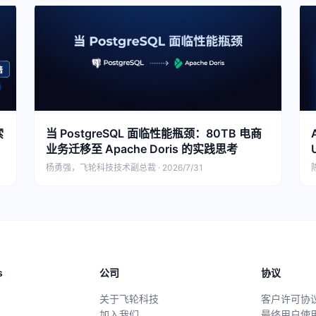
索
当 PostgreSQL 面临性能瓶颈：80TB 电商
业务迁移至 Apache Doris 的实践思考
杨勇强，飞轮科技技术副总裁 · 2026/7/31
陈
s
公司
协议
关于飞轮科技
客户许可协
加入我们
最终用户使