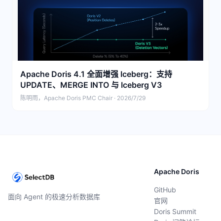
Apache Doris 4.1 全面增强 Iceberg：支持
UPDATE、MERGE INTO 与 Iceberg V3
陈明雨，Apache Doris PMC Chair · 2026/7/29
Apache Doris
GitHub
面向 Agent 的极速分析数据库
官网
Doris Summit