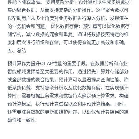
性能下降或故障。 支持复杂分析：预计算可以生成多维数据
集的聚合数据，从而支持复杂的分析操作。这些聚合数据可
以帮助用户从多个角度对业务数据进行深入分析，发现潜在
的业务机会和问题。 优化数据存储：预计算可以优化数据存
储结构，减少数据的冗余和重复。通过将数据按照特定的维
度和层次进行组织和存储，可以使得查询更加高效和准确。
五、总结
预计算作为提升OLAP性能的重要手段，在数据分析和商业
智能领域发挥着至关重要的作用。通过预先计算并存储部分
或全部数据的聚合结果，预计算可以显著提高查询性能、降
低系统负载、支持复杂分析以及优化数据存储。在实现预计
算时，需要根据业务需求和数据特点确定预计算需求、构建
预计算模型、执行预计算过程以及利用预计算结果。同时，
还需要注意数据的更新和维护问题，以确保预计算结果的准
确性和一致性。