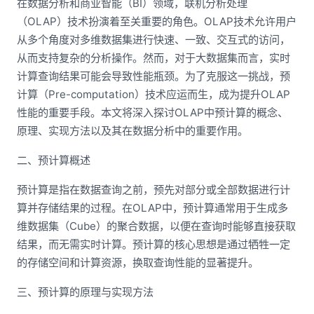
在数据分析和商业智能（BI）领域，联机分析处理
（OLAP）技术扮演着至关重要的角色。OLAP技术允许用户
从多个角度对多维数据集进行快速、一致、交互式的访问，
从而支持复杂的分析操作。然而，对于大数据集而言，实时
计算查询结果可能会导致性能瓶颈。为了克服这一挑战，预
计算（Pre-computation）技术应运而生，成为提升OLAP
性能的重要手段。本文将深入探讨OLAP中预计算的概念、
原理、实现方法以及其在数据分析中的重要作用。
二、预计算概述
预计算是指在数据查询之前，预先对部分或全部数据进行计
算并存储结果的过程。在OLAP中，预计算通常用于生成多
维数据集（Cube）的聚合数据，以便在查询时能够直接获取
结果，而无需实时计算。预计算的核心思想是通过牺牲一定
的存储空间和计算资源，换取查询性能的显著提升。
三、预计算的原理与实现方法