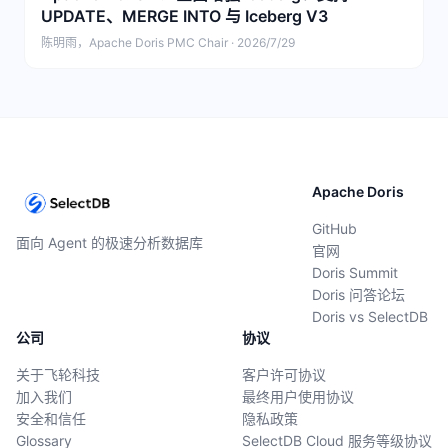
UPDATE、MERGE INTO 与 Iceberg V3
陈明雨，Apache Doris PMC Chair · 2026/7/29
Apache Doris
GitHub
面向 Agent 的极速分析数据库
官网
Doris Summit
Doris 问答论坛
Doris vs SelectDB
公司
协议
关于飞轮科技
客户许可协议
加入我们
最终用户使用协议
安全和信任
隐私政策
Glossary
SelectDB Cloud 服务等级协议