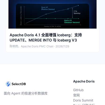
Apache Doris 4.1 全面增强 Iceberg：支持
UPDATE、MERGE INTO 与 Iceberg V3
陈明雨，Apache Doris PMC Chair · 2026/7/29
Apache Doris
GitHub
面向 Agent 的极速分析数据库
官网
Doris Summit