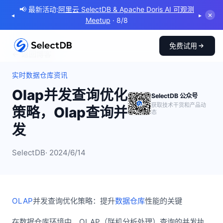
📢 最新活动:
阿里云 SelectDB & Apache Doris AI 可观测
◂
▸
✕
Meetup
· 8/8
免费试用
← 返回博客
实时数据仓库资讯
Olap并发查询优化
SelectDB 公众号
获取技术干货和产品动
策略，Olap查询并
态
发
SelectDB
· 2024/6/14
OLAP
并发查询优化策略：提升
数据仓库
性能的关键
在数据仓库环境中，OLAP（联机分析处理）查询的并发执