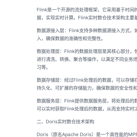
Flink是一个开源的流处理框架，它采用基于
据，实现实时计算。Flink实时数仓技术架构主
数据源接入层：Flink支持多种数据源接入方式，如K
入，确保数据的准确性和完整性。
数据处理层：Flink的数据处理层是其核心部分，
进行清洗、转换、聚合等操作，以满足不同业务场
习等。
数据存储层：经过Flink处理后的数据，可以存储在
持久化、可扩展的存储能力，确保数据的安全性
数据服务层：Flink提供数据服务层，将处理后
可以实时获取Flink处理后的数据，从而支持实
二、Doris实时数仓技术架构
Doris（原名Apache Doris）是一个高性能的