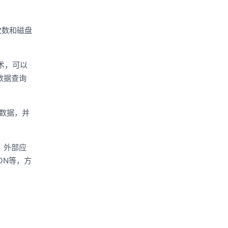
次数和磁盘
术，可以
数据查询
的数据，并
，外部应
ON等，方