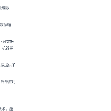
处理数
的数据输
nk对数据
、机器学
数据提供了
，外部应用
技术，能