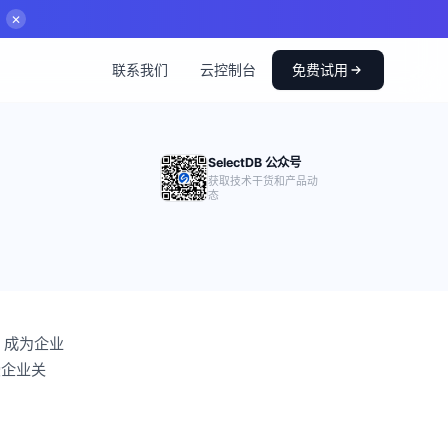
✕
联系我们
云控制台
免费试用
SelectDB 公众号
获取技术干货和产品动
态
，成为企业
受企业关