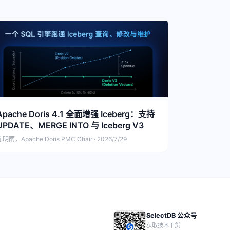
Apache Doris 4.1 全面增强 Iceberg：支持
UPDATE、MERGE INTO 与 Iceberg V3
明雨，Apache Doris PMC Chair · 2026/7/29
SelectDB 公众号
获取技术干货