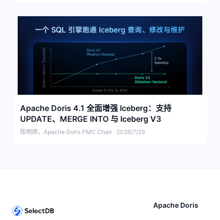
Apache Doris 4.1 全面增强 Iceberg：支持
UPDATE、MERGE INTO 与 Iceberg V3
陈明雨，Apache Doris PMC Chair · 2026/7/29
Apache Doris