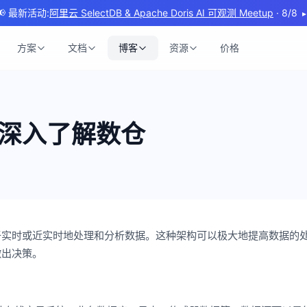
📢 最新活动:
阿里云 SelectDB & Apache Doris AI 可观测 Meetup
· 8/8
▸
方案
文档
博客
资源
价格
深入了解数仓
于实时或近实时地处理和分析数据。这种架构可以极大地提高数据的
做出决策。