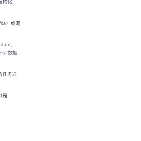
结构化
ka）或流
lum、
用于对数据
析任务通
以是