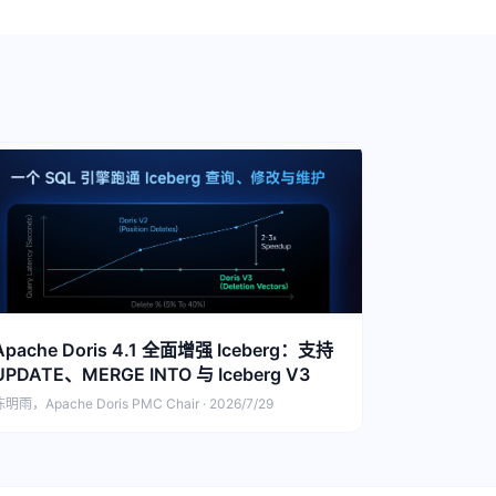
Apache Doris 4.1 全面增强 Iceberg：支持
UPDATE、MERGE INTO 与 Iceberg V3
明雨，Apache Doris PMC Chair · 2026/7/29