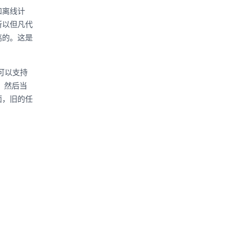
和离线计
所以但凡代
高的。这是
可以支持
，然后当
面，旧的任