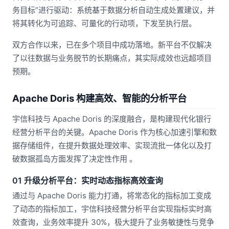
务目标”进行驱动：系统基于数据分析自动生成处置建议，并
将其转化为可追踪、可量化的行动项，下发至执行层。
双方合作以来，已在多个项目中成功落地。新平台不仅解决
了以往数据与业务脱节的长期痛点，其实际成效也远超项目
预期。
Apache Doris 构建高效、智能的分析平台
宇信科技与 Apache Doris 的深度融合，是构建现代化银行
经营分析平台的关键。Apache Doris 作为核心加速引擎和数
据存储组件，在提升数据处理效率、实现流批一体化以及打
破数据孤岛方面发挥了决定性作用 。
01 升级分析平台：实时动态指标高效查询
通过与 Apache Doris 能力打通，将常态化的指标加工变成
了动态的指标加工，宇信科技经营分析平台实现指标实时高
效查询，业务效率提升 30%，极大提升了业务敏捷性与竞争