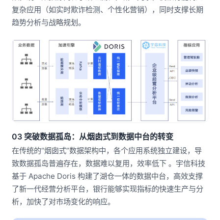
复杂应用（如实时欺诈检测、个性化营销），同时支撑长期
趋势分析与战略规划。
03 突破数据孤岛：从烟囱式到数据中台的转变
在传统的“烟囱式”数据架构中，各个应用系统独立建设，导
致数据孤岛普遍存在，数据难以复用，效率低下 。宇信科技
基于 Apache Doris 构建了湖仓一体的数据中台，高效支撑
了新一代经营分析平台，银行能够实现指标的快速生产与分
析，加快了对市场变化的响应。