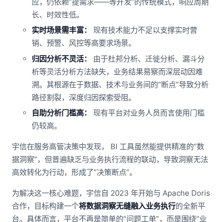
应，仍依赖“提需求——等开发”的传统模式，响应周期
长、时效性低。
实时场景需丰富：
现有技术能力不足以支撑实时营
销、预警、风控等高要求场景。
归因分析不灵活：
由于杜邦分析、迁徙分析、漏斗分
析等灵活分析方法缺失，业务结果易察而深层动因难
溯。其根源在于数据、技术与业务间的“断点”导致分析
路径割裂，深度归因探索受阻。
自助分析门槛高：
现有平台对业务人员而言使用门槛
仍较高。
宇信在服务高管决策中发现， BI 工具虽然能提供精准的“数
据洞察”，但普遍缺乏与业务执行流程的联动，导致洞察无法
高效转化为行动，形成了“决策断点”。
为解决这一核心难题，宇信自 2023 年开始与 Apache Doris
合作，目标构建一个
将数据洞察无缝融入业务执行
的全新平
台。具体而言，平台不再是简单的“问题工单”，而是围绕“业