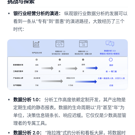
挑战与探索
银行业经营分析的演进：
纵观银行业数据分析的发展可以
看到一条从“专有”到“普惠”的演进路径，大致经历了三个
时代：
数据分析 1.0：
分析工作高度依赖定制开发，其产出物是
定期生成的静态报表。数据的生命周期以“月”甚至“年”为
单位，决策信息链条长、响应迟缓。它仅仅是少数高层管
理者的专属工具。
数据分析 2.0：
“拖拉拽”式的分析和看板大屏，将数据时