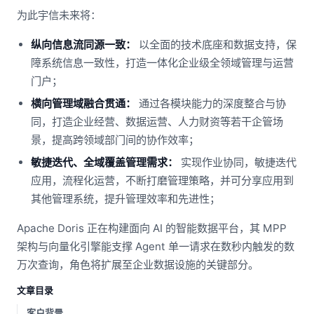
为此宇信未来将：
纵向信息流同源一致：
以全面的技术底座和数据支持，保
障系统信息一致性，打造一体化企业级全领域管理与运营
门户；
横向管理域融合贯通：
通过各模块能力的深度整合与协
同，打造企业经营、数据运营、人力财资等若干企管场
景，提高跨领域部门间的协作效率；
敏捷迭代、全域覆盖管理需求：
实现作业协同，敏捷迭代
应用，流程化运营，不断打磨管理策略，并可分享应用到
其他管理系统，提升管理效率和先进性；
Apache Doris 正在构建面向 AI 的智能数据平台，其 MPP
架构与向量化引擎能支撑 Agent 单一请求在数秒内触发的数
万次查询，角色将扩展至企业数据设施的关键部分。
文章目录
客户背景