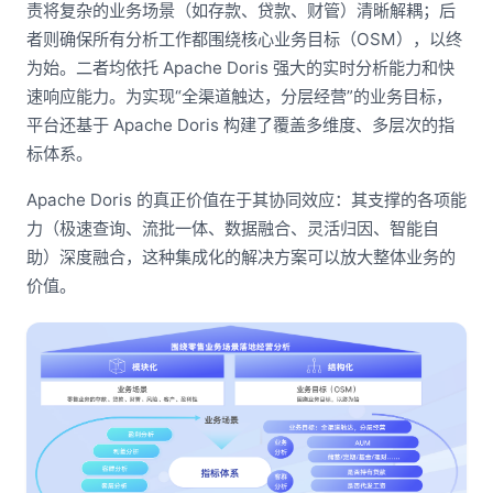
责将复杂的业务场景（如存款、贷款、财管）清晰解耦；后
者则确保所有分析工作都围绕核心业务目标（OSM），以终
为始。二者均依托 Apache Doris 强大的实时分析能力和快
速响应能力。为实现“全渠道触达，分层经营”的业务目标，
平台还基于 Apache Doris 构建了覆盖多维度、多层次的指
标体系。
Apache Doris 的真正价值在于其协同效应：其支撑的各项能
力（极速查询、流批一体、数据融合、灵活归因、智能自
助）深度融合，这种集成化的解决方案可以放大整体业务的
价值。