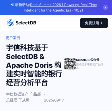
📢 最新活动:
Doris Summit 2026 | Powering Real-Time
✕
Intelligent for the Agentic Era
· 10/21
免费试用
← 返回博客
用户案例
宇信科技基于
SelectDB &
SelectDB 公众号
Apache Doris 构
获取技术干货和产品动
态
建实时智能的银行
经营分析平台
宇信数据资产 产品部
·
总经理 干从勇
2025/09/17