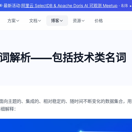
📢 最新活动:
阿里云 SelectDB & Apache Doris AI 可观测 Meetup
· 8/8
▸
方案
文档
博客
资源
价格
词解析——包括技术类名词
）是一个面向主题的、集成的、相对稳定的、随时间不断变化的数据集合，
详细解释：