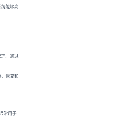
系统能够高
管理。通过
份、恢复和
列通常用于