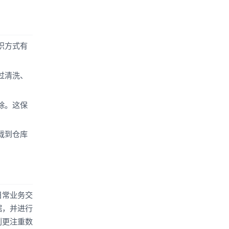
织方式有
过清洗、
除。这保
载到仓库
日常业务交
据，并进行
则更注重数