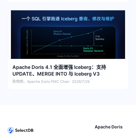
Apache Doris 4.1 全面增强 Iceberg：支持
UPDATE、MERGE INTO 与 Iceberg V3
陈明雨，Apache Doris PMC Chair · 2026/7/29
Apache Doris