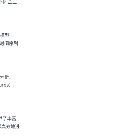
不同企业
格模型
如时间序列
据分析。
ures）。
提供了丰富
够高效地进