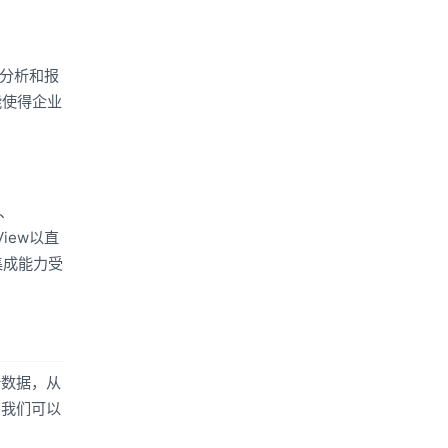
据分析和报
能使得企业
x、
View以直
集成能力受
析数据，从
，我们可以