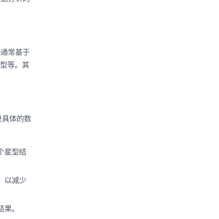
它通常基于
模型等。其
录具体的数
个星型结
，以减少
结果。