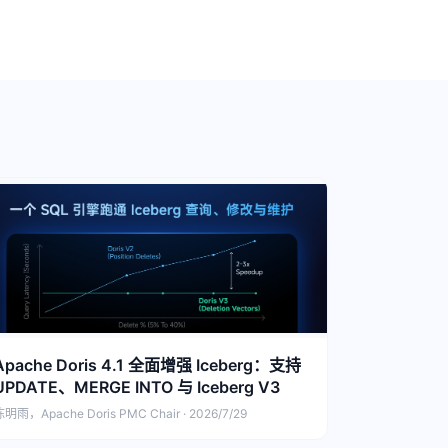
Apache Doris 4.1 全面增强 Iceberg：支持
UPDATE、MERGE INTO 与 Iceberg V3
明雨，Apache Doris PMC Chair · 2026/7/29