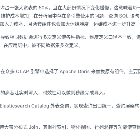
均占一张大宽表的 50%，且在大部份情况下变化缓慢，这意味着每
维护成本增加；在分析层中存在多引擎使用的问题，查询 SQL 语
ch 两个组件，增加人力成本，且两套组件也会加大运维难度，运维成本进一步升高
，导致相同数据会进行多次定义使各种指标、维度定义口径不一致，
维度）在应用层中，被不同数据集多次定义。
 OLAP 引擎中选择了 Apache Doris 来替换原有组件，主要
业务数据的高吞吐实时写入，时效性可以做到秒级完成导入。
过 Elasticsearch Catalog 外表查询，实现查询出口统一，查询层
 架构，支持大表分布式 Join，其倒排索引、物化视图、行列混存等功能使