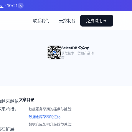
ra
· 10/21
✕
联系我们
云控制台
免费试用
SelectDB 公众号
获取技术干货和产品动
态
文章目录
力越来越依
体来承接，
数据服务早期的痛点与挑战：
数据仓库架构的进化
数据仓库架构升级效益总结：
构在扩展