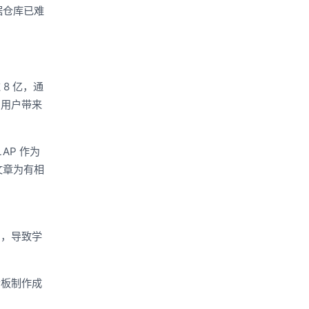
据仓库已难
8 亿，通
为用户带来
AP 作为
文章为有相
L，导致学
看板制作成