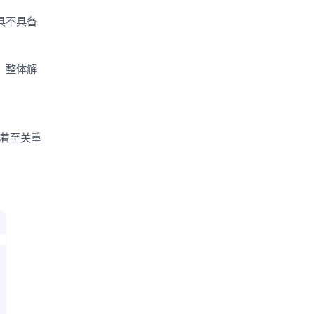
具不具备
、整体解
有着至关重