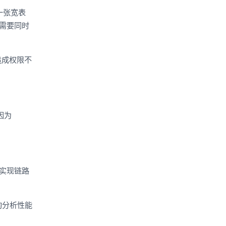
一张宽表
句需要同时
。
造成权限不
因为
架构实现链路
查询分析性能