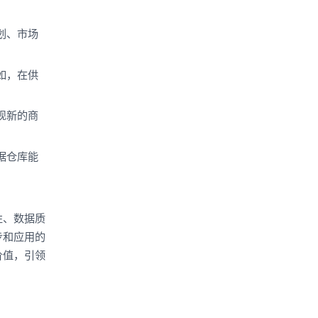
划、市场
如，在供
现新的商
据仓库能
性、数据质
步和应用的
价值，引领