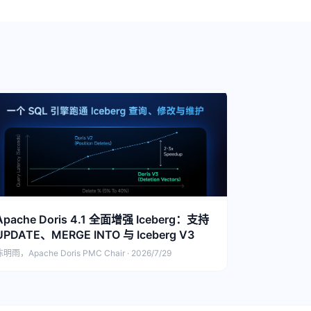
Apache Doris 4.1 全面增强 Iceberg：支持
UPDATE、MERGE INTO 与 Iceberg V3
明雨，Apache Doris PMC Chair · 2026/7/29