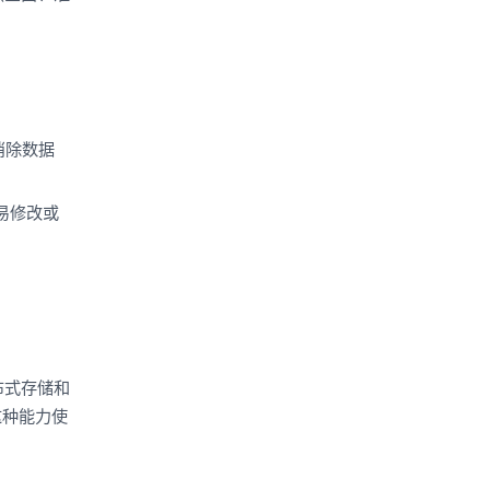
。
，消除数据
易修改或
布式存储和
这种能力使