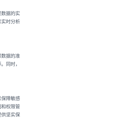
现数据的实
以实时分析
保数据的准
等。同时，
。
以保障敏感
制和权限管
提供坚实保