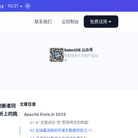
ra
· 10/21
▸
✕
联系我们
云控制台
免费试用
SelectDB 公众号
获取技术干货和产品动
态
文章目录
与创新者同
析上的挑
Apache Doris in 2023
01 从“全面进化”到“里程碑式的跨越”
02 全球最活跃的开源大数据项目之一!