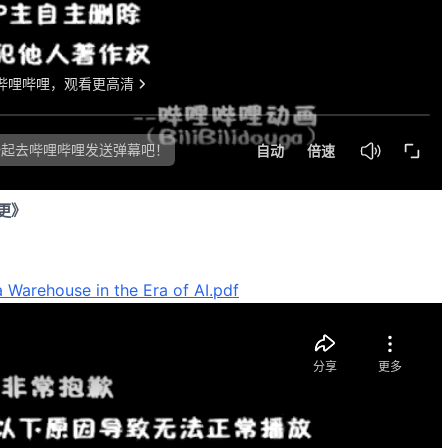
新更》
a Warehouse in the Era of AI.pdf