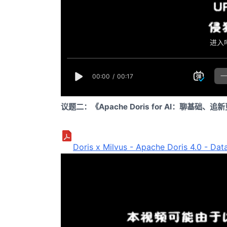
议题二：《Apache Doris for AI：聊基础、追
Doris x Milvus - Apache Doris 4.0 - Dat