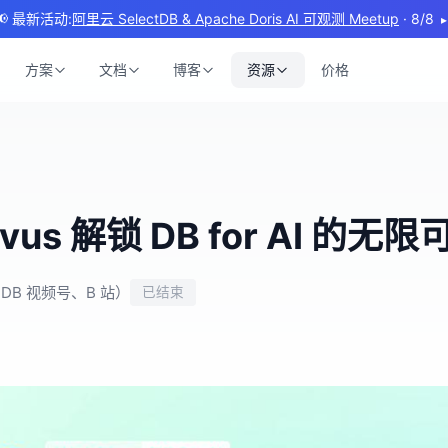
📢 最新活动:
阿里云 SelectDB & Apache Doris AI 可观测 Meetup
· 8/8
▸
方案
文档
博客
资源
价格
ilvus 解锁 DB for AI 的无
tDB 视频号、B 站）
已结束