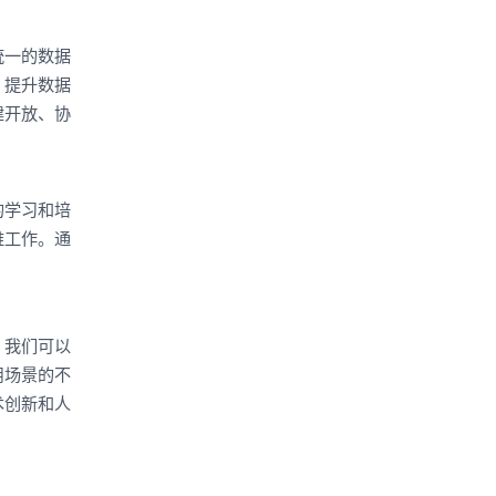
统一的数据
，提升数据
建开放、协
的学习和培
维工作。通
，我们可以
用场景的不
术创新和人