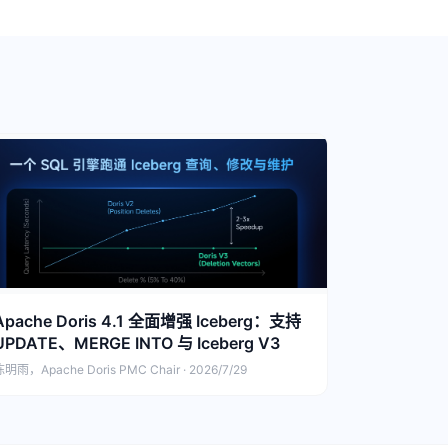
Apache Doris 4.1 全面增强 Iceberg：支持
UPDATE、MERGE INTO 与 Iceberg V3
明雨，Apache Doris PMC Chair · 2026/7/29