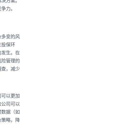
解决方案。
竞争力。
杂多变的风
在投保环
的发生。在
风险管理的
调查，减少
司可以更加
险公司可以
惯数据（如
价策略，降