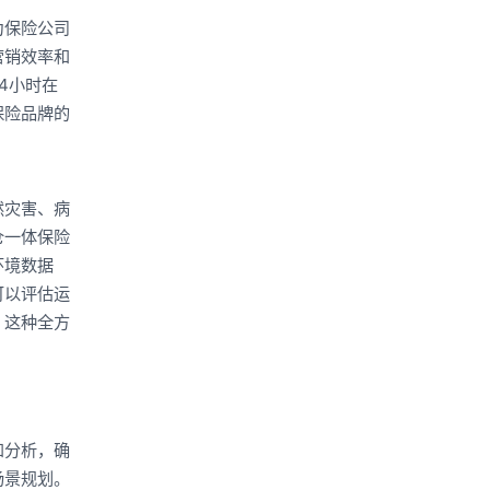
为保险公司
营销效率和
4小时在
保险品牌的
然灾害、病
仓一体保险
环境数据
可以评估运
。这种全方
和分析，确
场景规划。