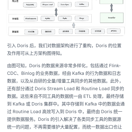
引入 Doris 后，我们对数据架构进行了重构，Doris 的位置
及作用可从上方架构图得知。
由图可知，Doris 的数据来源非常多样化，包括通过 Flink-
CDC、Binlog 的业务数据，经由 Kafka 的行为数据和日志
数据，以及从自研的全量/增量工具同步的其他数据。此外，
还有部分通过 Doris Stream Load 和 Routine Load 同步的
数据。这些来自不同工具的数据统一由 ETL 处理，最终存储
到 Kafka 或 Doris 集群中。其中存储到 Kafka 中的数据会通
过 Routine Load 高效写入到 Doris 中，最终由 Doris 统一
提供数据服务。Doris 的引入解决了各类同步工具的数据源
统一的问题，不再需要维护大量配置，而统一数据出口也让