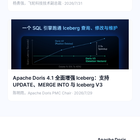
杨勇强，飞轮科技技术副总裁 · 2026/7/31
Apache Doris 4.1 全面增强 Iceberg：支持
UPDATE、MERGE INTO 与 Iceberg V3
陈明雨，Apache Doris PMC Chair · 2026/7/29
Apache Doris