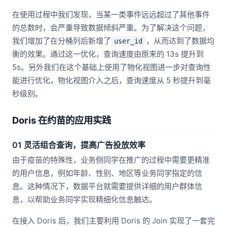
在使用过程中我们发现，当某一类事件远远超过了其他事件
的总数时，会严重导致数据倾斜严重。为了解决这个问题，
我们增加了在分桶列后新增了
，从而达到了数据均
user_id
衡的效果。通过这一优化，查询速度由原来的 13s 提升到
5s。另外我们在这个基础上使用了物化视图进一步对查询性
能进行优化，物化视图介入之后，查询速度从 5 秒提升到毫
秒级别。
Doris 在约苗的应用实践
01 灵活组合查询，提高广告投放效率
由于疫苗的特殊性，业务侧同学在推广的过程中需要更精准
的用户信息，例如年龄、性别、地区等业务同学指定的信
息。这种情况下，数据平台就需要提供详细的用户群体信
息，以帮助业务同学实现精细化信息触达。
在接入 Doris 后，我们主要利用 Doris 的 Join 实现了一套完