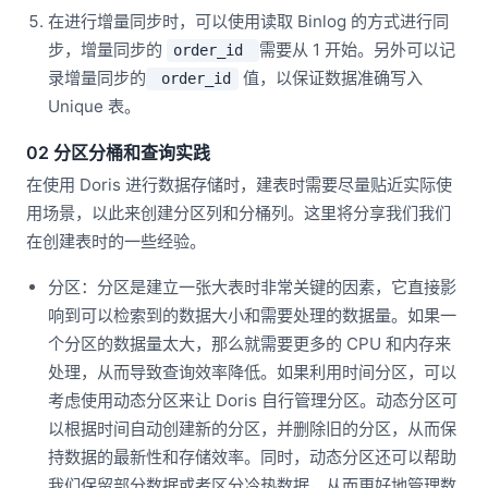
在进行增量同步时，可以使用读取 Binlog 的方式进行同
步，增量同步的
需要从 1 开始。另外可以记
order_id
录增量同步的
值，以保证数据准确写入
order_id
Unique 表。
02 分区分桶和查询实践
在使用 Doris 进行数据存储时，建表时需要尽量贴近实际使
用场景，以此来创建分区列和分桶列。这里将分享我们我们
在创建表时的一些经验。
分区：分区是建立一张大表时非常关键的因素，它直接影
响到可以检索到的数据大小和需要处理的数据量。如果一
个分区的数据量太大，那么就需要更多的 CPU 和内存来
处理，从而导致查询效率降低。如果利用时间分区，可以
考虑使用动态分区来让 Doris 自行管理分区。动态分区可
以根据时间自动创建新的分区，并删除旧的分区，从而保
持数据的最新性和存储效率。同时，动态分区还可以帮助
我们保留部分数据或者区分冷热数据，从而更好地管理数