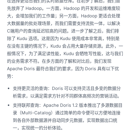
在选择更适合我们的实时数据仓库。在初步了解后，我们首
先放弃了 Hadoop。一方面，Hadoop 的开发和运维难度较
大，会增加我们的工作量；另一方面，Hadoop 更适合处理
大数据量的批处理场景，而我们需要支持流批一体，以解决
C端用户的查询延迟较高的问题。进一步了解之后，我们排
除了 Kudu 选项。这是因为 Kudu 使用成本非常高，特别是
在没有主键的情况下，Kudu 会占用大量存储资源。此外，一
般情况下，为了满足读性能，Kudu 会牺牲写性能，这与我们
的业务需求不符。在多方面的了解和对比后，我们发现
Apache Doris 最符合我们的要求，因为 Doris 具有以下优
势：
支持更灵活的查询：Doris 可以支持灵活且多变的数据分
析需求，以满足需求方针对不同群体高频次的营销活动。
支持联邦查询：Apache Doris 1.2 版本推出了多源数据目
录（Multi-Catalog）通过简单的命令便可以方便地连接
到各自外部数据源并自动同步元数据，实现数据出口统
一，实现统一的分析体验。