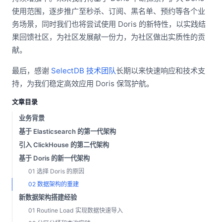
使用范围，逐步推广至秒杀、订阅、黑名单、预约等各个业
务场景，同时我们也将尝试使用 Doris 的新特性，以实践结
果回馈社区，为社区发展献一份力，为社区做出实质性的贡
献。
最后，感谢
SelectDB 技术团队
长期以来快速响应和技术支
持，为我们稳定高效应用 Doris 保驾护航。
文章目录
业务背景
基于 Elasticsearch 的第一代架构
引入 ClickHouse 的第二代架构
基于 Doris 的新一代架构
01 选择 Doris 的原因
02 数据架构的重建
新数据架构搭建经验
01 Routine Load 实现数据快速导入