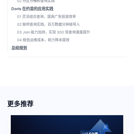
02 分区分桶和查询实践
Doris 在约苗的应用实践
01 灵活组合查询，提高广告投放效率
02 联邦查询实践，百万数据分钟级导入
03 Join 能力加持，实现 300 倍查询速度提升
04 极低运维成本，助力降本提效
总结规划
更多推荐