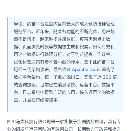
导读：约苗平台是国内目前最大的成人预防接种管理
服务平台。近年来，随着各功能的不断完善，用户数
量不断增多，越来越多注册数据、疫苗类别点击数
据、页面浏览时长等数据被生成和积累，如何有效利
用这些数据进行处理分析，对于约苗提高工作效率、
优化运营决策有着不容小觑的作用。基于此约苗平台
历经三代架构演进，最终通过
Apache Doris
重构了
数据平台架构，统一了数据源出口，实现了近 300 倍
的查询提速，目前已在消息系统、运营平台、数据平
台、日志系统中得到广泛的应用，接入近百亿的数据
量，并且在持续增加中。
四川马太科技有限公司是一家扎根于疾病防控领域，具有专
业的研发与运营团队的互联网公司，长期致力于改善和提升