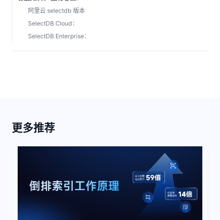
阿里云 selectdb 版本
SelectDB Cloud：
SelectDB Enterprise：
更多推荐