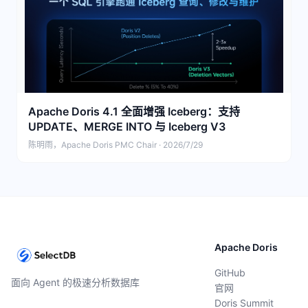
Apache Doris 4.1 全面增强 Iceberg：支持
UPDATE、MERGE INTO 与 Iceberg V3
陈明雨，Apache Doris PMC Chair · 2026/7/29
Apache Doris
GitHub
面向 Agent 的极速分析数据库
官网
Doris Summit