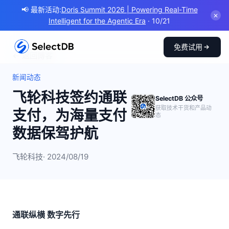
📢 最新活动:
Doris Summit 2026 | Powering Real-Time
✕
Intelligent for the Agentic Era
· 10/21
免费试用
← 返回博客
新闻动态
飞轮科技签约通联
SelectDB 公众号
获取技术干货和产品动
支付，为海量支付
态
数据保驾护航
飞轮科技
· 2024/08/19
通联纵横 数字先行