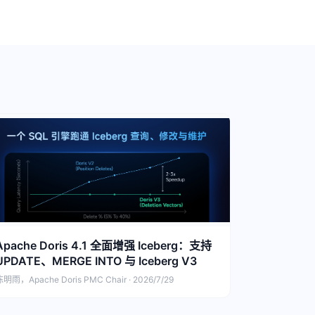
Apache Doris 4.1 全面增强 Iceberg：支持
UPDATE、MERGE INTO 与 Iceberg V3
明雨，Apache Doris PMC Chair · 2026/7/29