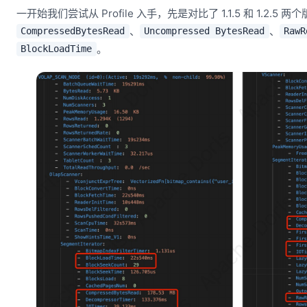
一开始我们尝试从 Profile 入手，先是对比了 1.1.5 和 1.2.5
、
、
CompressedBytesRead
Uncompressed BytesRead
RawR
。
BlockLoadTime