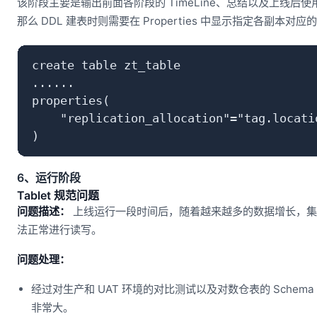
该阶段主要是输出前面各阶段的 TimeLine、总结以及上线后使用 
那么 DDL 建表时则需要在 Properties 中显示指定各副本对
create table zt_table

......

properties(

    "replication_allocation"="tag.locati
6、运行阶段
Tablet 规范问题
问题描述：
上线运行一段时间后，随着越来越多的数据增长，集
法正常进行读写。
问题处理：
经过对生产和 UAT 环境的对比测试以及对数仓表的 Schema
非常大。