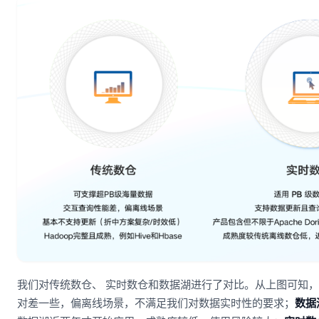
我们对传统数仓、 实时数仓和数据湖进行了对比。从上图可知，
对差一些，偏离线场景，不满足我们对数据实时性的要求；
数据