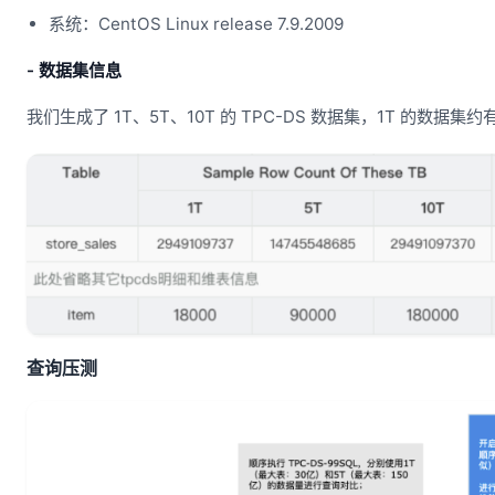
系统：CentOS Linux release 7.9.2009
- 数据集信息
我们生成了 1T、5T、10T 的 TPC-DS 数据集，1T 的数据集约
查询压测