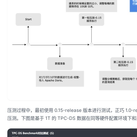
压测过程中，最初使用 0.15-release 版本进行测试，正巧 1.0-r
压测。下图是基于 1T 的 TPC-DS 数据在同等硬件配置环境下