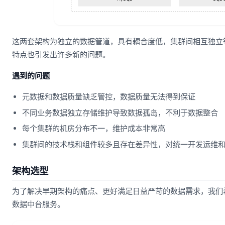
这两套架构为独立的数据管道，具有耦合度低，集群间相互独立
特点也引发出许多新的问题。
遇到的问题
元数据和数据质量缺乏管控，数据质量无法得到保证
不同业务数据独立存储维护导致数据孤岛，不利于数据整合
每个集群的机房分布不一，维护成本非常高
集群间的技术栈和组件较多且存在差异性，对统一开发运维
架构选型
为了解决早期架构的痛点、更好满足日益严苛的数据需求，我们
数据中台服务。