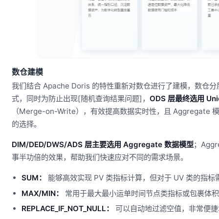
数仓建模
我们结合 Apache Doris 的特性重新对数仓进行了建模，数
式，同时为防止出现[随机查询结果问题]，
ODS 层最终选用 Un
（Merge-on-Write），有效提高数据实时性，且 Aggregate
的选择。
DIM/DED/DWS/ADS 层主要选用 Aggregate 数据模型
；Agg
事半功倍的效果，帮助我们快速应对不同的需求场景。
SUM：
能够高效实现 PV 类指标计算，但对于 UV 类的指
MAX/MIN：
常用于最大最小运单时间节点类指标或包裹体积
REPLACE_IF_NOT_NULL：
可以自动地过滤空值，非常便捷