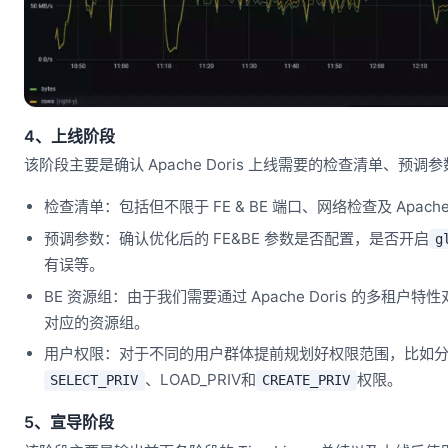
4、上线阶段
该阶段主要是确认 Apache Doris 上线需要的检查清单、预
检查清单：包括但不限于 FE & BE 端口、网络检查及 Apac
预调参数：确认优化后的 FE&BE 参数是否配置，是否开启
g
有误等。
BE 资源组：由于我们需要通过 Apache Doris 的多租
对应的资源组。
用户权限：对于不同的用户群体提前规划好权限范围，比如
、LOAD_PRIV和
权限。
SELECT_PRIV
CREATE_PRIV
5、宣导阶段