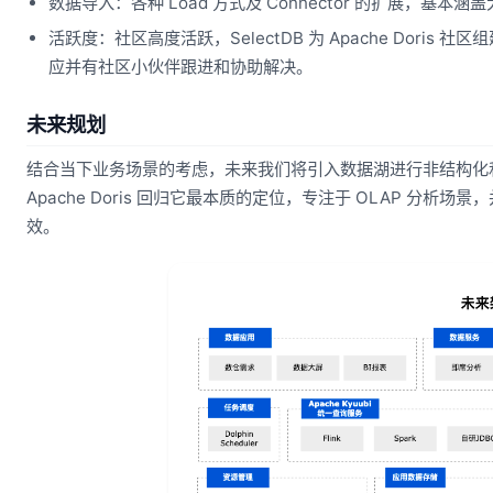
数据导入：各种 Load 方式及 Connector 的扩展，基
活跃度：社区高度活跃，SelectDB 为 Apache Dori
应并有社区小伙伴跟进和协助解决。
未来规划
结合当下业务场景的考虑，未来我们将引入数据湖进行非结构化
Apache Doris 回归它最本质的定位，专注于 OLAP 分析场景
效。