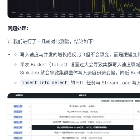
问题处理：
\1. 我们进行了十几轮对比测验，结论如下：
写入速度与并发的增长成反比（但不会骤变，而是缓慢变
单表 Bucket（Tablet）设置过大会导致集群写入速度骤减；例如
Sink Job 就会导致集群整体写入速度迅速变慢，降低 Bu
的 ETL 任务与 Stream L
insert into select