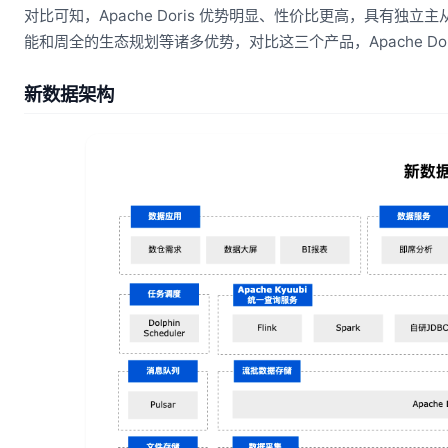
对比可知，Apache Doris 优势明显、性价比更高，具有
能和周全的生态规划等诸多优势，对比这三个产品，Apache Do
新数据架构