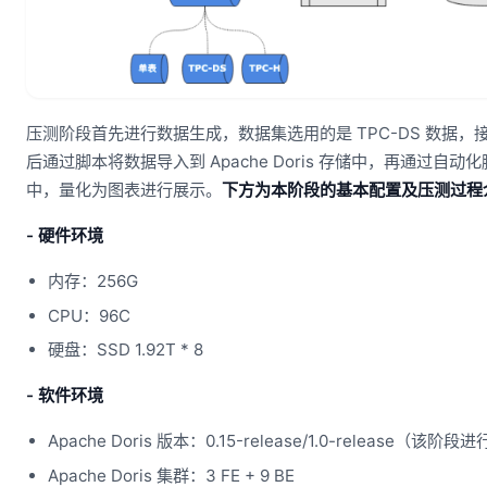
压测阶段首先进行数据生成，数据集选用的是 TPC-DS 数据，接着根
后通过脚本将数据导入到 Apache Doris 存储中，再通过自
中，量化为图表进行展示。
下方为本阶段的基本配置及压测过程
- 硬件环境
内存：256G
CPU：96C
硬盘：SSD 1.92T * 8
- 软件环境
Apache Doris 版本：0.15-release/1.0-release（该阶
Apache Doris 集群：3 FE + 9 BE