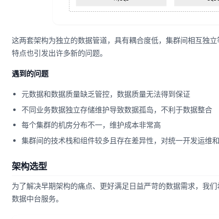
这两套架构为独立的数据管道，具有耦合度低，集群间相互独立
特点也引发出许多新的问题。
遇到的问题
元数据和数据质量缺乏管控，数据质量无法得到保证
不同业务数据独立存储维护导致数据孤岛，不利于数据整合
每个集群的机房分布不一，维护成本非常高
集群间的技术栈和组件较多且存在差异性，对统一开发运维
架构选型
为了解决早期架构的痛点、更好满足日益严苛的数据需求，我们
数据中台服务。