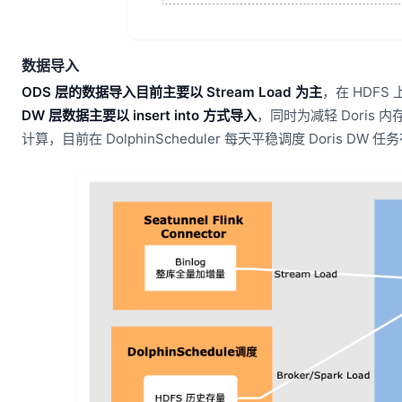
数据导入
ODS 层的数据导入目前主要以 Stream Load 为主
，在 HDFS 
DW 层数据主要以 insert into 方式导入
，同时为减轻 Doris 内存
计算，目前在 DolphinScheduler 每天平稳调度 Doris