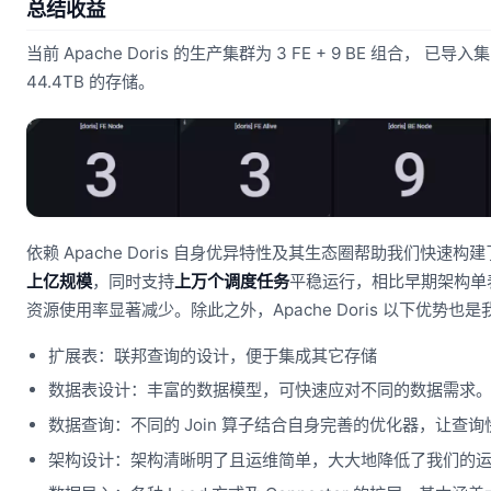
总结收益
当前 Apache Doris 的生产集群为 3 FE + 9 BE 组合，
44.4TB 的存储。
依赖 Apache Doris 自身优异特性及其生态圈帮助我们快
上亿规模
，同时支持
上万个调度任务
平稳运行，相比早期架构单表*
资源使用率显著减少。除此之外，Apache Doris 以下优势
扩展表：联邦查询的设计，便于集成其它存储
数据表设计：丰富的数据模型，可快速应对不同的数据需求
数据查询：不同的 Join 算子结合自身完善的优化器，让查
架构设计：架构清晰明了且运维简单，大大地降低了我们的