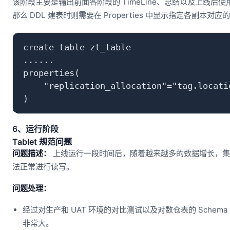
该阶段主要是输出前面各阶段的 TimeLine、总结以及上线后使用 
那么 DDL 建表时则需要在 Properties 中显示指定各副本对
create table zt_table

......

properties(

    "replication_allocation"="tag.locati
6、运行阶段
Tablet 规范问题
问题描述：
上线运行一段时间后，随着越来越多的数据增长，集
法正常进行读写。
问题处理：
经过对生产和 UAT 环境的对比测试以及对数仓表的 Schema
非常大。