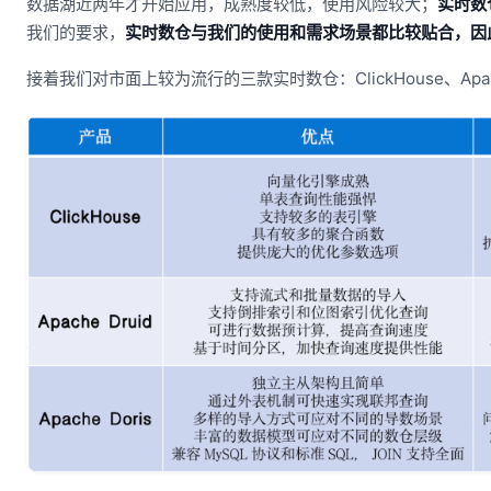
数据湖近两年才开始应用，成熟度较低，使用风险较大；
实时数
我们的要求，
实时数仓与我们的使用和需求场景都比较贴合，因
接着我们对市面上较为流行的三款实时数仓：ClickHouse、Apach