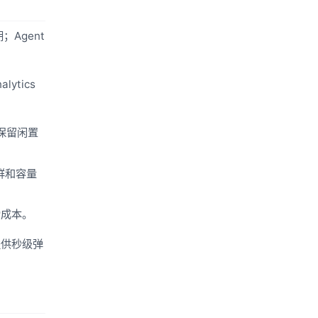
；Agent
ytics
保留闲置
群和容量
索成本。
可提供秒级弹