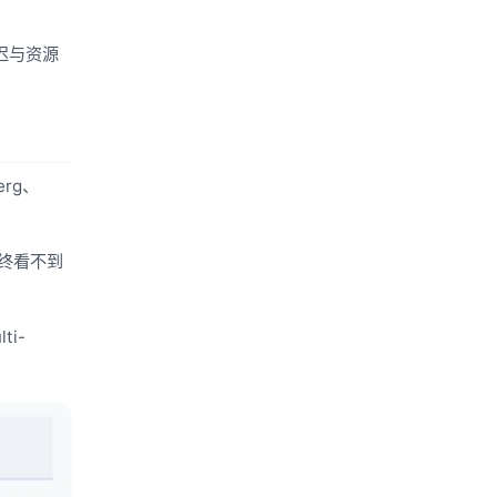
延迟与资源
rg、
始终看不到
ti-