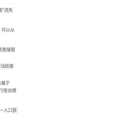
道"流失
s 可以从
不是直接面
"活跃客
以及基于
执行受治理
统一入口获