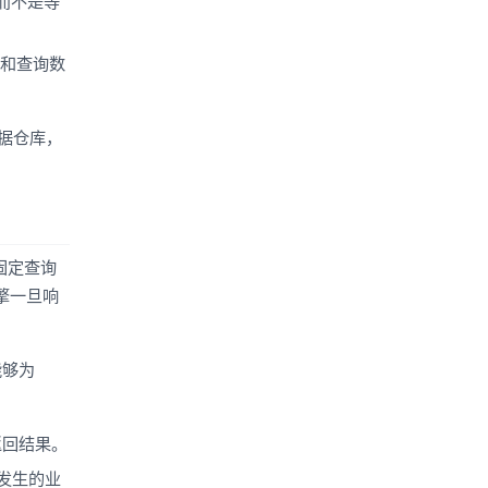
，而不是等
解和查询数
时数据仓库，
和固定查询
擎一旦响
能够为
返回结果。
在发生的业