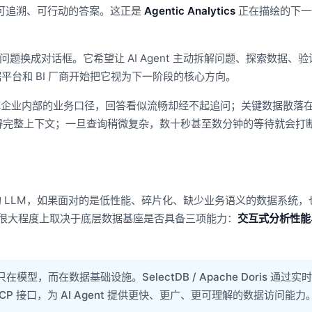
可追溯、可行动的答案。这正是
Agentic Analytics
正在描绘的下一
化不只是把问题换成对话框。它希望让 AI Agent 主动拆解问题、探索数据、
台和 BI 厂商开始把它视为下一阶段的核心方向。
不理解企业内部的业务口径，回答看似流畅却经不起追问；关键数据散落
获得完整上下文；一旦查询稍微复杂，数十秒甚至数分钟的等待就会打
 LLM，如果面对的是低性能、碎片化、缺少业务语义的数据系统，
能否落地，很大程度上取决于底层数据基座是否具备三项能力：
交互式分析性能
往不只在模型，而在数据基础设施。SelectDB / Apache Doris 通过实
 接口，为 AI Agent 提供更快、更广、更可理解的数据访问能力