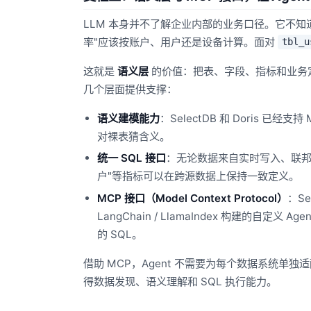
LLM 本身并不了解企业内部的业务口径。它不知道"
率"应该按账户、用户还是设备计算。面对
tbl_u
这就是
语义层
的价值：把表、字段、指标和业务定义转化
几个层面提供支撑：
语义建模能力
：SelectDB 和 Doris 已
对裸表猜含义。
统一 SQL 接口
：无论数据来自实时写入、联邦查询
户"等指标可以在跨源数据上保持一致定义。
MCP 接口（Model Context Protocol）
：Se
LangChain / LlamaIndex 构建的
的 SQL。
借助 MCP，Agent 不需要为每个数据系统单独
得数据发现、语义理解和 SQL 执行能力。