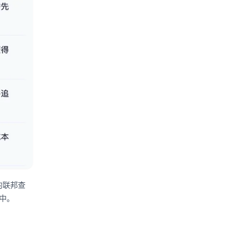
 的联邦查
中。