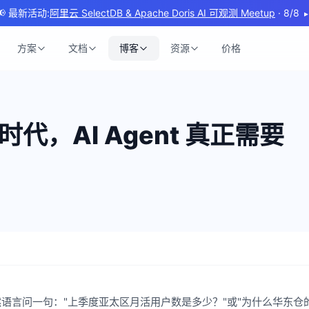
📢 最新活动:
阿里云 SelectDB & Apache Doris AI 可观测 Meetup
· 8/8
▸
方案
文档
博客
资源
价格
cs 时代，AI Agent 真正需要
语言问一句："上季度亚太区月活用户数是多少？"或"为什么华东仓