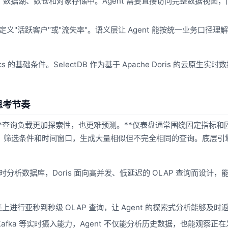
S、数据湖、数仓和对象存储中。Agent 需要直接访问完整数据视图
定义"活跃客户"或"流失率"。语义层让 Agent 能按统一业务口径理
cs 的基础条件。SelectDB 作为基于 Apache Doris 的云原生实
思考节奏
要区别在于：**查询负载更加探索性，也更难预测。**仪表盘通常围绕固定指标
合维度、筛选条件和时间窗口，生成大量相似但不完全相同的查询。底层引
P 实时分析数据库，Doris 面向高并发、低延迟的 OLAP 查询而设计，
集上进行亚秒到秒级 OLAP 查询，让 Agent 的探索式分析能够及时
DC、Kafka 等实时摄入能力，Agent 不仅能分析历史数据，也能观察正