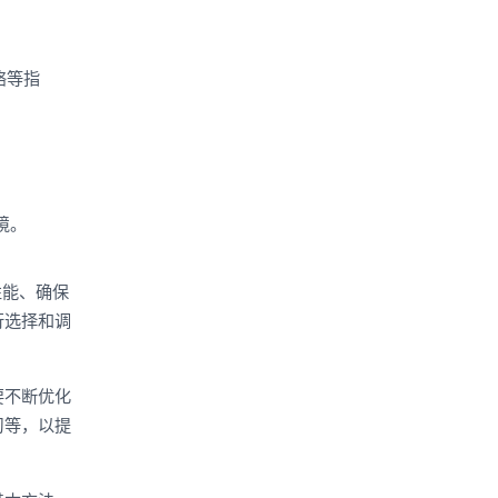
络等指
境。
性能、确保
行选择和调
要不断优化
习等，以提