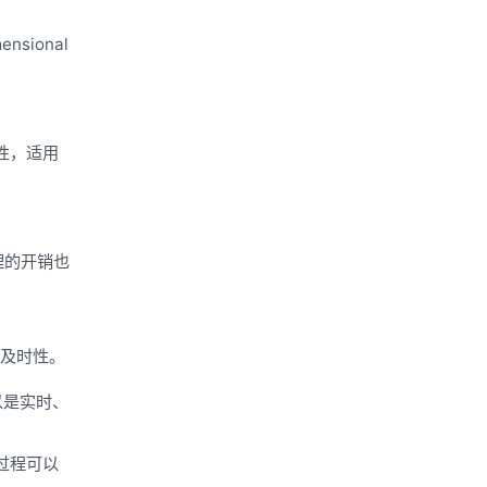
ional
。
性，适用
理的开销也
和及时性。
以是实时、
过程可以