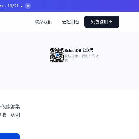
ra
· 10/21
▸
✕
联系我们
云控制台
免费试用
SelectDB 公众号
获取技术干货和产品动
态
不仅能够集
方法，从明