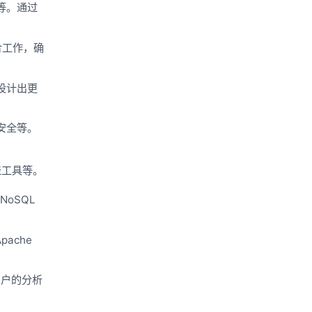
等。通过
合工作，确
设计出更
安全等。
表工具等。
oSQL
pache
用户的分析