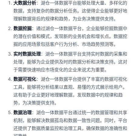
大数据分析
：湖仓一体数据平台能够处理大量、多样化的
数据，支持复杂的数据分析任务。这使得企业能够更好地
理解数据背后的规律和趋势，为业务决策提供支持。
数据挖掘
：通过湖仓一体数据平台，企业能够挖掘数据中
的潜在价值和模式，发现新的业务机会和增长点。数据挖
掘的应用场景包括客户行为分析、市场趋势预测等。
实时数据处理
：湖仓一体数据平台支持实时数据的采集和
处理，能够为企业提供及时的数据分析和决策支持。这对
于需要快速响应市场变化的企业来说尤为重要。
数据可视化
：湖仓一体数据平台提供了丰富的数据可视化
工具，能够将分析结果以直观、易懂的方式展示给用户。
这有助于企业更好地理解数据，发现数据中的规律和趋
势，为决策提供支持。
数据治理
：湖仓一体数据平台通过统一的数据管理和共享
机制，能够解决数据孤岛和数据一致性问题。同时，平台
还提供了数据质量监控和治理工具，确保数据的准确性和