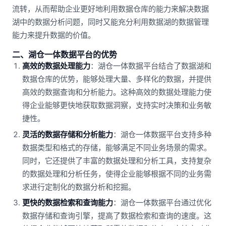
流转，从而帮助企业更好地利用数据仓库的能力来解决数据
湖中的数据分析问题，同时又能充分利用数据湖的数据管理
能力来提升数据的价值。
二、湖仓一体数据平台的优势
高效的数据处理能力
：湖仓一体数据平台结合了数据湖和
数据仓库的优势，能够处理大量、多样化的数据，并提供
高效的数据查询和分析能力。这种高效的数据处理能力使
得企业能够更快地获取数据洞察，支持实时决策和业务敏
捷性。
灵活的数据存储和分析能力
：湖仓一体数据平台支持多种
数据类型和格式的存储，能够满足不同业务场景的需求。
同时，它还提供了丰富的数据处理和分析工具，支持复杂
的数据处理和分析任务，使得企业能够根据不同的业务需
求进行定制化的数据分析和挖掘。
更快的数据检索和查询能力
：湖仓一体数据平台通过优化
数据存储和查询引擎，提高了数据检索和查询的速度。这