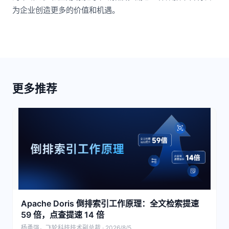
为企业创造更多的价值和机遇。
更多推荐
Apache Doris 倒排索引工作原理：全文检索提速
59 倍，点查提速 14 倍
杨勇强，飞轮科技技术副总裁 · 2026/8/5