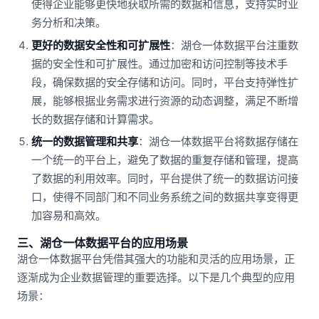
使得企业能够更快地获取所需的数据和信息，支持实时业
务分析和决策。
更好的数据安全性和可扩展性
：湖仓一体数据平台注重数
据的安全性和可扩展性。通过加密和访问控制等技术手
段，确保数据的安全存储和访问。同时，平台支持弹性扩
展，能够根据业务需求进行资源的动态调整，满足不断增
长的数据存储和计算需求。
统一的数据管理和共享
：湖仓一体数据平台将数据存储在
一个统一的平台上，避免了数据的重复存储和管理，提高
了数据的利用效率。同时，平台提供了统一的数据访问接
口，使得不同部门和不同业务系统之间的数据共享变得更
加容易和高效。
三、湖仓一体数据平台的应用场景
湖仓一体数据平台凭借其强大的功能和灵活的应用场景，正
逐渐成为企业数据管理的重要选择。以下是几个典型的应用
场景：