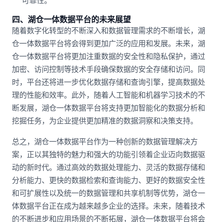
可靠性。
四、湖仓一体数据平台的未来展望
随着数字化转型的不断深入和数据管理需求的不断增长，湖
仓一体数据平台将会得到更加广泛的应用和发展。未来，湖
仓一体数据平台将更加注重数据的安全性和隐私保护，通过
加密、访问控制等技术手段确保数据的安全存储和访问。同
时，平台还将进一步优化数据存储和查询引擎，提高数据处
理的性能和效率。此外，随着人工智能和机器学习技术的不
断发展，湖仓一体数据平台将支持更加智能化的数据分析和
挖掘任务，为企业提供更加精准的数据洞察和决策支持。
总之，湖仓一体数据平台作为一种创新的数据管理解决方
案，正以其独特的魅力和强大的功能引领着企业迈向数据驱
动的新时代。通过高效的数据处理能力、灵活的数据存储和
分析能力、更快的数据检索和查询能力、更好的数据安全性
和可扩展性以及统一的数据管理和共享机制等优势，湖仓一
体数据平台正在成为越来越多企业的选择。未来，随着技术
的不断进步和应用场景的不断拓展，湖仓一体数据平台将会